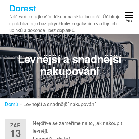
Dorest
Náš web je nejlepším lékem na skleslou duši. Účinkuje
Menu
spolehlivě a je bez jakýchkoliv negativních vedlejších
účinků a dokonce i bez doplatků.
Levnější a snadnější
nakupování
Domů
»
Levnější a snadnější nakupování
Nejdříve se zaměříme na to, jak nakoupit
ZÁŘ
13
levněji.
Levněji? Jde to!