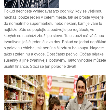
Pokud nechcete vyhledávat tyto podniky, kdy se většinou
nachází pouze jeden v celém městě, tak se prostě vydejte
do normálního supermarketu nebo někam, kam je vám to
nejblíže. Zde se poptejte a podívejte po regálech, ve
kterých se nachází zboží po slevě. Toto zboží má většinou
trvanlivost ještě jeden či dva dny. Pokud se jedná například
o polovinu chleba, tak není na škodu si ho koupit. Najdete
takto i zeleninu a ovoce. Dost často pečivo. Občas nějaké
sušenky a jiné trvanlivější potraviny. Takto výhodně můžete
ušetřit finance. Stačí se jen pořádně dívat!