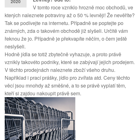
2020
V tomto roce vzniklo hrozně moc obchodů, ve
kterých naleznete potraviny až o 50 % levněji! Že nevěříte?
Tak se podívejte na internetu. Případně se poptejte po
známých, zda o takovém obchodě již slyšeli. Určitě vám
řeknou že jo. Případně je překvapíte něčím, o čem ještě
neslyšeli.
Hodně jídla se totiž zbytečně vyhazuje, a proto právě
vznikly takovéto podniky, které se zabývají jejich prodejem.
V těchto prodejnách naleznete zboží všeho druhu.
Například i prací prášky, jídlo pro zvířata atd. Ceny těchto
věcí jsou mnohdy až směšné, a to se právě vyplatí těm,
kteří si zajdou nakoupit právě sem.