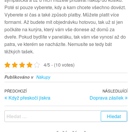
Poté si pouze vyberete, kdy a kam chcete všechno dovézt.
Vyberete si čas a také způsob platby. Můžete platit více
formami. Až budete mít objednávku hotovou, tak už si jen
počkáte na kurýra, který vám vše donese až domů za
dveře. Pokud bydlíte v paneláku, tak vám vše vynosí až do
patra, ve kterém se nacházíte. Nemusíte se tedy bát
těžkých tašek.
4/5 - (10 votes)
Publikováno v
Nákupy
Navigace pro příspěvek
Předchozí článek
PŘEDCHOZÍ
NÁSLEDUJÍCÍ
Ná
Když přeskočí jiskra
Doprava zásilek
Vyhledávání