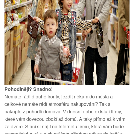
Pohodlněji? Snadno!
Nemáte rádi dlouhé fronty, jezdit někam do města a
celkově nemáte rádi atmosféru nakupování? Tak si
nakupte z pohodlí domova! V dnešní době existují firmy,
které vám dovezou zboží až domů. A taky přímo až k vám
za dveře. Stačí si najít na internetu firmu, která vám bude
sympatická a už u nich můžete přidávat nákup do košíku.