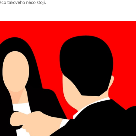
ěco takového něco stojí.