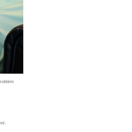
 problém
ni.