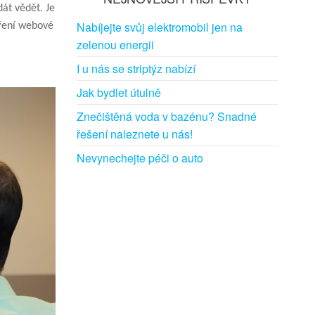
dát vědět. Je
Nabíjejte svůj elektromobil jen na
oření webové
zelenou energii
I u nás se striptýz nabízí
Jak bydlet útulně
Znečištěná voda v bazénu? Snadné
řešení naleznete u nás!
Nevynechejte péči o auto