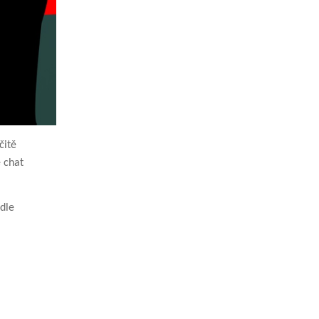
čitě
e chat
dle