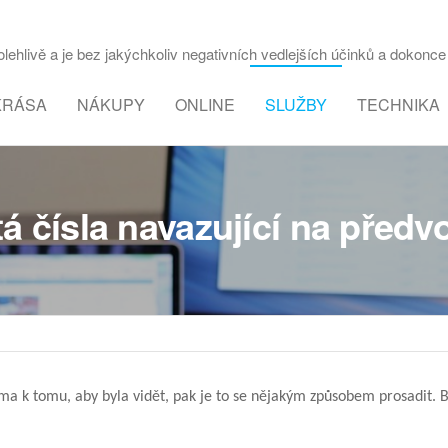
ehlivě a je bez jakýchkoliv negativních vedlejších účinků a dokonce 
KRÁSA
NÁKUPY
ONLINE
SLUŽBY
TECHNIKA
tá čísla navazující na předv
ma k tomu, aby byla vidět, pak je to se nějakým způsobem prosadit. B