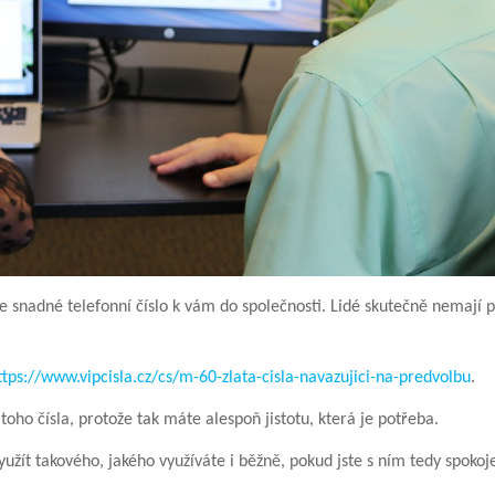
e snadné telefonní číslo k vám do společnosti. Lidé skutečně nemají
ttps://www.vipcisla.cz/cs/m-60-zlata-cisla-navazujici-na-predvolbu
.
toho čísla, protože tak máte alespoň jistotu, která je potřeba.
yužít takového, jakého využíváte i běžně, pokud jste s ním tedy spokoje