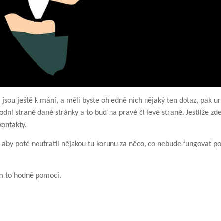
 jsou ještě k mání, a měli byste ohledně nich nějaký ten dotaz, pak ur
dní straně dané stránky a to buď na pravé či levé straně. Jestliže zd
kontakty.
aby poté neutratil nějakou tu korunu za něco, co nebude fungovat po
ám to hodně pomoci.