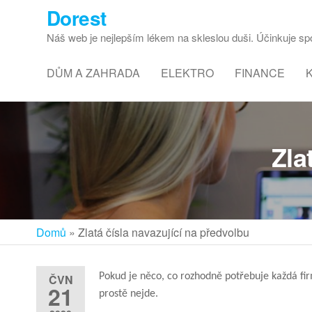
Dorest
Náš web je nejlepším lékem na skleslou duši. Účinkuje spol
DŮM A ZAHRADA
ELEKTRO
FINANCE
Zla
Domů
»
Zlatá čísla navazující na předvolbu
Pokud je něco, co rozhodně potřebuje každá fir
ČVN
21
prostě nejde.