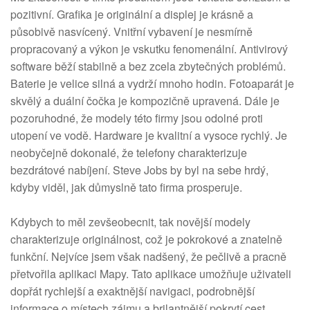
pozitivní. Grafika je originální a displej je krásně a
působivě nasvícený. Vnitřní vybavení je nesmírně
propracovaný a výkon je vskutku fenomenální. Antivirový
software běží stabilně a bez zcela zbytečných problémů.
Baterie je velice silná a vydrží mnoho hodin. Fotoaparát je
skvělý a duální čočka je kompozičně upravená. Dále je
pozoruhodné, že modely této firmy jsou odolné proti
utopení ve vodě. Hardware je kvalitní a vysoce rychlý. Je
neobyčejně dokonalé, že telefony charakterizuje
bezdrátové nabíjení. Steve Jobs by byl na sebe hrdý,
kdyby viděl, jak důmyslně tato firma prosperuje.
Kdybych to měl zevšeobecnit, tak novější modely
charakterizuje originálnost, což je pokrokové a znatelně
funkční. Nejvíce jsem však nadšený, že pečlivě a pracně
přetvořila aplikaci Mapy. Tato aplikace umožňuje uživateli
dopřát rychlejší a exaktnější navigaci, podrobnější
informace o místech zájmu a brilantnější pokrytí cest.