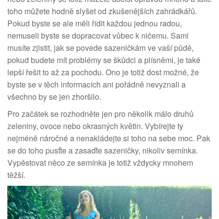
toho můžete hodně slyšet od zkušenějších zahrádkářů.
Pokud byste se ale měli řídit každou jednou radou,
nemuseli byste se dopracovat vůbec k ničemu. Sami
musíte zjistit, jak se povede sazeničkám ve vaší půdě,
pokud budete mít problémy se škůdci a plísněmi, je také
lepší řešit to až za pochodu. Ono je totiž dost možné, že
byste se v těch informacích ani pořádně nevyznali a
všechno by se jen zhoršilo.
Pro začátek se rozhodněte jen pro několik málo druhů
zeleniny, ovoce nebo okrasných květin. Vybírejte ty
nejméně náročné a nenakládejte si toho na sebe moc. Pak
se do toho pusťte a zasaďte sazeničky, nikoliv semínka.
Vypěstovat něco ze semínka je totiž vždycky mnohem
těžší.