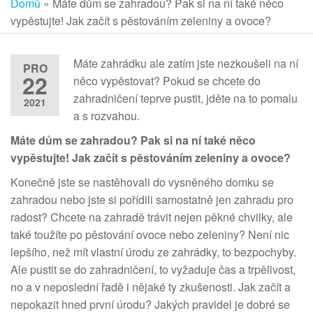
Domů
»
Máte dům se zahradou? Pak si na ní také něco
vypěstujte! Jak začít s pěstováním zeleniny a ovoce?
Máte zahrádku ale zatím jste nezkoušeli na ní
PRO
22
něco vypěstovat? Pokud se chcete do
zahradničení teprve pustit, jděte na to pomalu
2021
a s rozvahou.
Máte dům se zahradou? Pak si na ní také něco
vypěstujte! Jak začít s pěstováním zeleniny a ovoce?
Konečně jste se nastěhovali do vysněného domku se
zahradou nebo jste si pořídili samostatně jen zahradu pro
radost? Chcete na zahradě trávit nejen pěkné chvilky, ale
také toužíte po pěstování ovoce nebo zeleniny? Není nic
lepšího, než mít vlastní úrodu ze zahrádky, to bezpochyby.
Ale pustit se do zahradničení, to vyžaduje čas a trpělivost,
no a v neposlední řadě i nějaké ty zkušenosti. Jak začít a
nepokazit hned první úrodu? Jakých pravidel je dobré se