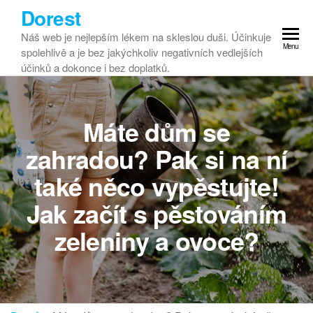
Dorest
Náš web je nejlepším lékem na skleslou duši. Účinkuje
Menu
spolehlivě a je bez jakýchkoliv negativních vedlejších
účinků a dokonce i bez doplatků.
Máte dům se
zahradou? Pak si na ní
také něco vypěstujte!
Jak začít s pěstováním
zeleniny a ovoce?