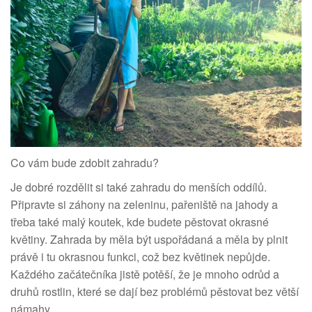
Co vám bude zdobit zahradu?
Je dobré rozdělit si také zahradu do menších oddílů.
Připravte si záhony na zeleninu, pařeniště na jahody a
třeba také malý koutek, kde budete pěstovat okrasné
květiny. Zahrada by měla být uspořádaná a měla by plnit
právě i tu okrasnou funkci, což bez květinek nepůjde.
Každého začátečníka jistě potěší, že je mnoho odrůd a
druhů rostlin, které se dají bez problémů pěstovat bez větší
námahy.