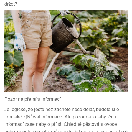
držet?
Pozor na přemíru informací
Je logické, že ještě než začnete něco dělat, budete si o
tom také zjišťovat informace. Ale pozor na to, aby těch
informací zase nebylo příliš. Ohledně pěstování ovoce
nebo zeleniny se totiž můžete dočíst opravdu mnoho a také