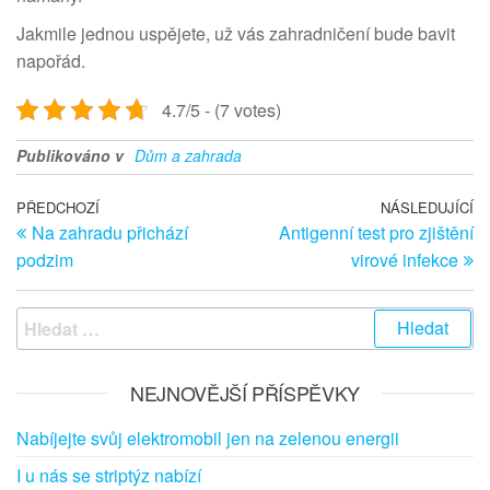
Jakmile jednou uspějete, už vás zahradničení bude bavit
napořád.
4.7/5 - (7 votes)
Publikováno v
Dům a zahrada
Navigace pro příspěvek
Předchozí článek
PŘEDCHOZÍ
NÁSLEDUJÍCÍ
Ná
Na zahradu přichází
Antigenní test pro zjištění
podzim
virové infekce
Vyhledávání
NEJNOVĚJŠÍ PŘÍSPĚVKY
Nabíjejte svůj elektromobil jen na zelenou energii
I u nás se striptýz nabízí