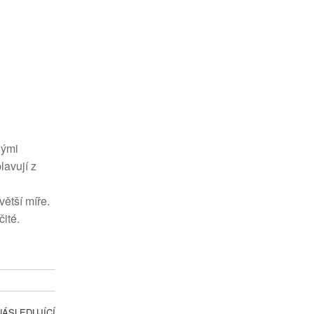
lými
lavují z
ětší míře.
ité.
NÁSLEDUJÍCÍ
Následující příspěvek