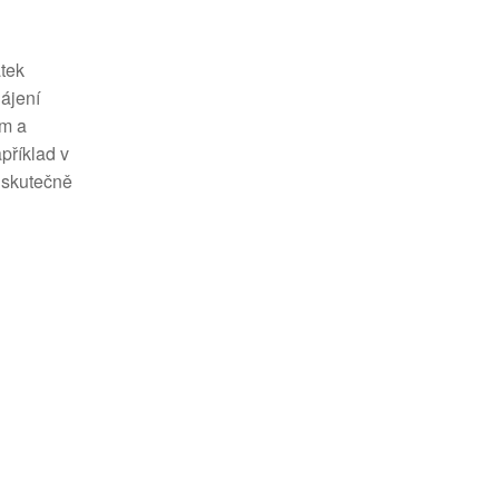
átek
hájení
em a
příklad v
e skutečně