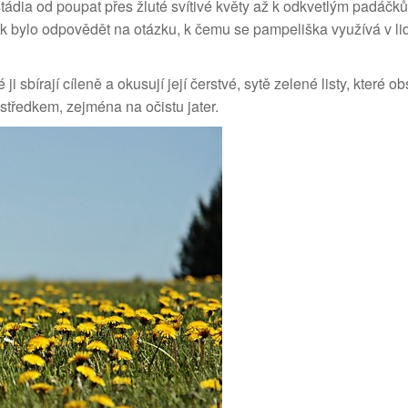
tádia od poupat přes žluté svítivé květy až k odkvetlým padáčk
k bylo odpovědět na otázku, k čemu se pampeliška využívá v l
i sbírají cíleně a okusují její čerstvé, sytě zelené listy, které ob
ostředkem, zejména na očistu jater.