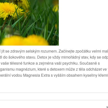
í jít se zdravým selským rozumem. Začínejte zpočátku velmi ma
l do šokového stavu. Detox je vždy mimořádný stav, kdy se odp
it vaše tělesné funkce a zejména vaši psychiku. Současně s
anismu magnézium, které s detoxem může z těla odcházet ve v
nerální vodou Magnesia Extra s vyšším obsahem kyseliny křemič