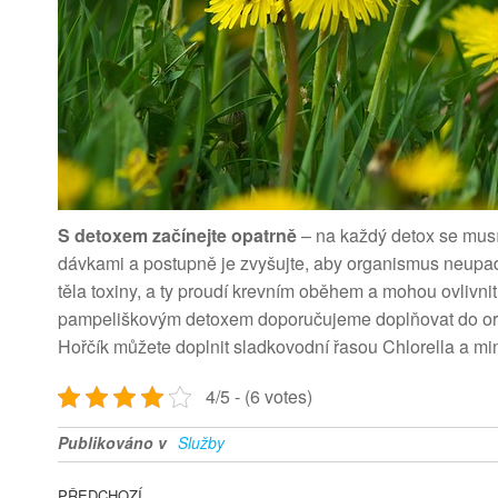
S detoxem začínejte opatrně
– na každý detox se mus
dávkami a postupně je zvyšujte, aby organismus neupad
těla toxiny, a ty proudí krevním oběhem a mohou ovlivn
pampeliškovým detoxem doporučujeme doplňovat do org
Hořčík můžete doplnit sladkovodní řasou Chlorella a mi
4/5 - (6 votes)
Publikováno v
Služby
Předchozí článek
PŘEDCHOZÍ