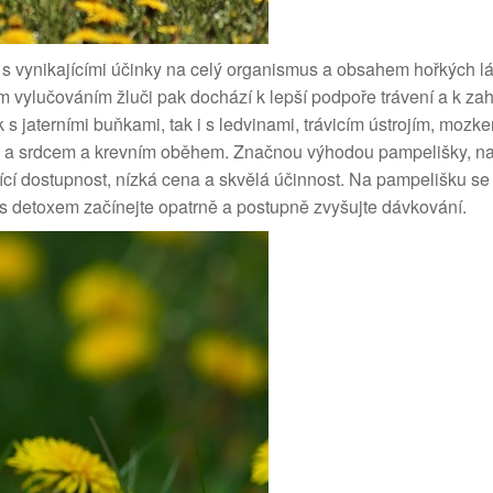
 s vynikajícími účinky na celý organismus a obsahem hořkých l
ým vylučováním žluči pak dochází k lepší podpoře trávení a k za
 s jaterními buňkami, tak i s ledvinami, trávicím ústrojím, mozk
 a srdcem a krevním oběhem. Značnou výhodou pampelišky, na
kající dostupnost, nízká cena a skvělá účinnost. Na pampelišku s
s detoxem začínejte opatrně a postupně zvyšujte dávkování.