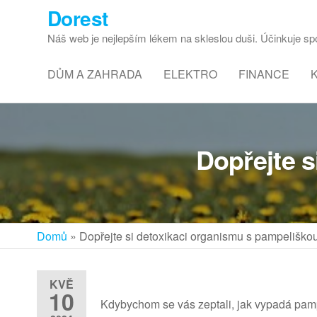
Dorest
Náš web je nejlepším lékem na skleslou duši. Účinkuje spol
DŮM A ZAHRADA
ELEKTRO
FINANCE
Dopřejte 
Domů
»
Dopřejte si detoxikaci organismu s pampeliško
KVĚ
10
Kdybychom se vás zeptali, jak vypadá pamp