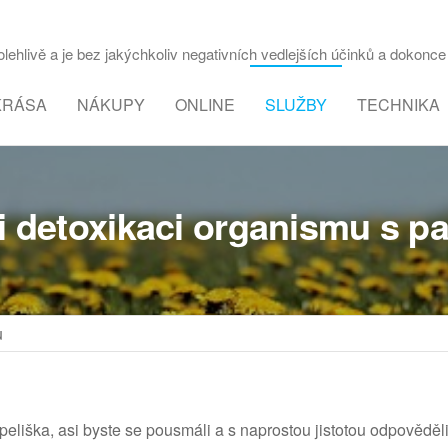
ehlivě a je bez jakýchkoliv negativních vedlejších účinků a dokonce 
KRÁSA
NÁKUPY
ONLINE
SLUŽBY
TECHNIKA
si detoxikaci organismu s p
u
eliška, asi byste se pousmáli a s naprostou jistotou odpověděl