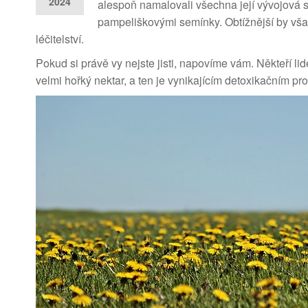
2024
alespoň namalovali všechna její vývojová s
pampeliškovými semínky. Obtížnější by vša
léčitelství.
Pokud si právě vy nejste jisti, napovíme vám. Někteří lidé j
velmi hořký nektar, a ten je vynikajícím detoxikačním pr