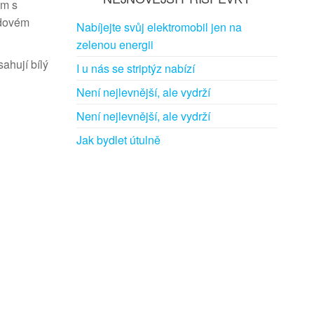
ům s
idovém
Nabíjejte svůj elektromobil jen na
zelenou energii
sahují bílý
I u nás se striptýz nabízí
Není nejlevnější, ale vydrží
Není nejlevnější, ale vydrží
Jak bydlet útulně