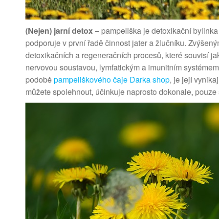
(Nejen) jarní detox
– pampeliška je detoxikační bylinka
podporuje v první řadě činnost jater a žlučníku. Zvýšen
detoxikačních a regeneračních procesů, které souvisí jak
nervovou soustavou, lymfatickým a imunitním systémem
podobě
pampeliškového čaje Darka shop
, je její vyni
můžete spolehnout, účinkuje naprosto dokonale, pouze 