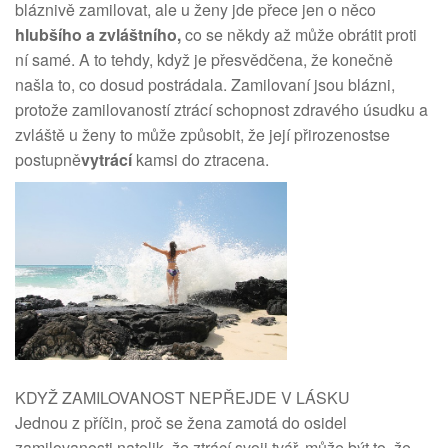
bláznivě zamilovat, ale u ženy jde přece jen o něco
hlubšího a zvláštního,
co se někdy až může obrátit proti
ní samé. A to tehdy, když je přesvědčena, že konečně
našla to, co dosud postrádala. Zamilovaní jsou blázni,
protože zamilovaností ztrácí schopnost zdravého úsudku a
zvláště u ženy to může způsobit, že její přirozenostse
postupně
vytrácí
kamsi do ztracena.
KDYŽ ZAMILOVANOST NEPŘEJDE V LÁSKU
Jednou z příčin, proč se žena zamotá do osidel
zamilovanosti natolik, že ztrácí svoji tvář, může být to, že