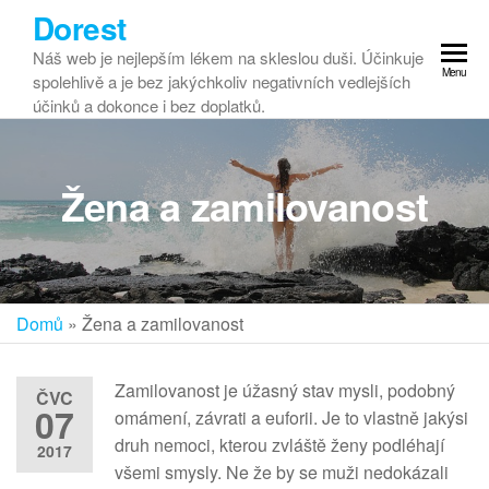
Dorest
Náš web je nejlepším lékem na skleslou duši. Účinkuje
Menu
spolehlivě a je bez jakýchkoliv negativních vedlejších
účinků a dokonce i bez doplatků.
Žena a zamilovanost
Domů
»
Žena a zamilovanost
Zamilovanost je úžasný stav mysli, podobný
ČVC
07
omámení, závrati a euforii. Je to vlastně jakýsi
druh nemoci, kterou zvláště ženy podléhají
2017
všemi smysly. Ne že by se muži nedokázali