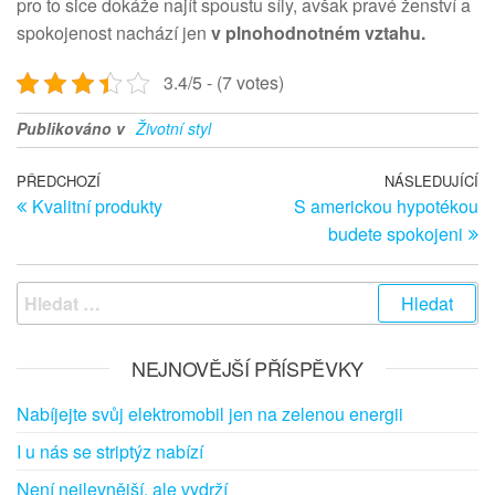
pro to sice dokáže najít spoustu síly, avšak pravé ženství a
spokojenost nachází jen
v plnohodnotném vztahu.
3.4/5 - (7 votes)
Publikováno v
Životní styl
Navigace pro příspěvek
Předchozí článek
PŘEDCHOZÍ
NÁSLEDUJÍCÍ
Ná
Kvalitní produkty
S americkou hypotékou
budete spokojeni
Vyhledávání
NEJNOVĚJŠÍ PŘÍSPĚVKY
Nabíjejte svůj elektromobil jen na zelenou energii
I u nás se striptýz nabízí
Není nejlevnější, ale vydrží