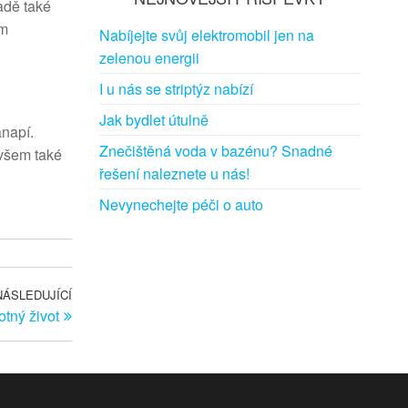
adě také
em
Nabíjejte svůj elektromobil jen na
zelenou energii
I u nás se striptýz nabízí
Jak bydlet útulně
napí.
Znečištěná voda v bazénu? Snadné
ovšem také
řešení naleznete u nás!
Nevynechejte péči o auto
NÁSLEDUJÍCÍ
Následující příspěvek
tný život