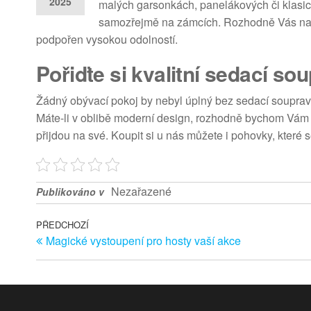
2025
malých garsonkách, panelákových či klasick
samozřejmě na zámcích. Rozhodně Vás na 
podpořen vysokou odolností.
Pořiďte si kvalitní sedací so
Žádný obývací pokoj by nebyl úplný bez sedací soupr
Máte-li v oblibě moderní design, rozhodně bychom Vám do
přijdou na své. Koupit si u nás můžete i pohovky, které 
Nezařazené
Publikováno v
Navigace pro příspěvek
Předchozí článek
PŘEDCHOZÍ
Magické vystoupení pro hosty vaší akce