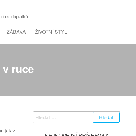
i bez doplatků.
ZÁBAVA
ŽIVOTNÍ STYL
 v ruce
Vyhledávání
o jak v
NEJNOVĚJŠÍ PŘÍSPĚVKY