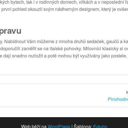
ých bytech, tak i v rodinných domech, vilkách a v neposlední ř
první pohled okouzlí svým nádherným designem, který je ovš
upravu
avy. Nabídnout Vám můžeme z mnoha druhů sedaček, gaučů a ka
poručili zaměřit se na italské pohovky. Milovníci klasicky si 
se dají snadno rozložit a poté mohou být využívány jako postele.
Plnohodno
Web běží na
WordPress
|
Šablona:
Futurio