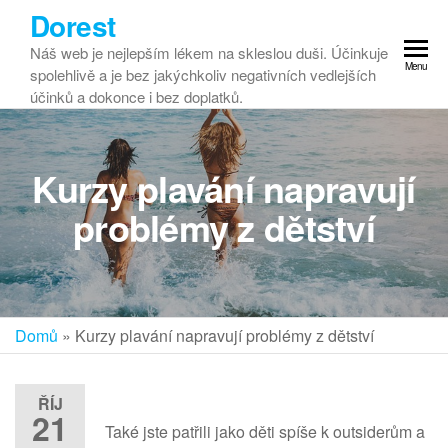
Dorest
Náš web je nejlepším lékem na skleslou duši. Účinkuje
Menu
spolehlivě a je bez jakýchkoliv negativních vedlejších
účinků a dokonce i bez doplatků.
Kurzy plavání napravují
problémy z dětství
Domů
»
Kurzy plavání napravují problémy z dětství
ŘÍJ
21
Také jste patřili jako děti spíše k outsiderům a