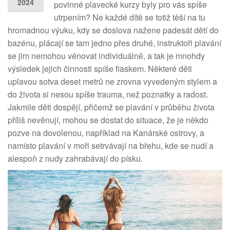
2024
povinné plavecké kurzy byly pro vás spíše
utrpením? Ne každé dítě se totiž těší na tu
hromadnou výuku, kdy se doslova nažene padesát dětí do
bazénu, plácají se tam jedno přes druhé, instruktoři plavání
se jim nemohou věnovat individuálně, a tak je mnohdy
výsledek jejich činnosti spíše fiaskem. Některé děti
uplavou sotva deset metrů ne zrovna vyvedeným stylem a
do života si nesou spíše trauma, než poznatky a radost.
Jakmile děti dospějí, přičemž se plavání v průběhu života
příliš nevěnují, mohou se dostat do situace, že je někdo
pozve na dovolenou, například na Kanárské ostrovy, a
namísto plavání v moři setrvávají na břehu, kde se nudí a
alespoň z nudy zahrabávají do písku.