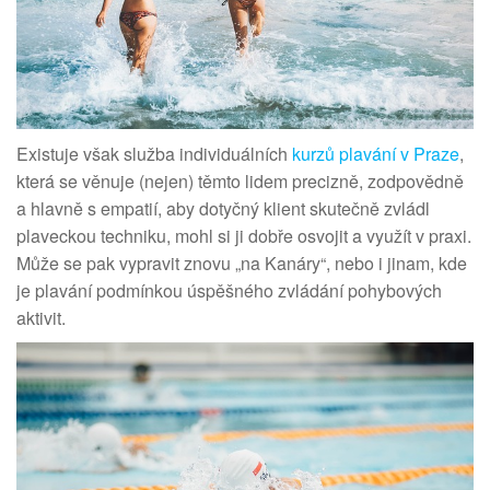
Existuje však služba individuálních
kurzů plavání v Praze
,
která se věnuje (nejen) těmto lidem precizně, zodpovědně
a hlavně s empatií, aby dotyčný klient skutečně zvládl
plaveckou techniku, mohl si ji dobře osvojit a využít v praxi.
Může se pak vypravit znovu „na Kanáry“, nebo i jinam, kde
je plavání podmínkou úspěšného zvládání pohybových
aktivit.