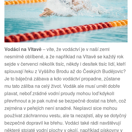
Vodáci na Vltavě
– víte, že vodáctví je v naší zemi
nesmírně oblíbené, a že například na Vltavě se každý rok
sejde v červenci několik tisíc, někdy i desítek tisíc lidí, kteří
splouvají řeku z Vyššího Brodu až do Českých Budějovic?
Je to báječná zábava a kdo vodáctví propadne, zůstane
mu tato záliba na celý život. Vodák ale musí umět dobře
plavat, neboť zrádné vodní proudy mohou loď kdykoli
převrhnout a je pak nutné se bezpečně dostat na břeh, což
zejména v peřejích není snadné. Neplavci sice mohou
používat záchrannou vestu, ale ta nezajistí, aby se dotyčný
bezpečně dopravil ke břehu. Vodáci také rádi navštěvují
některé stojaté vodní plochy v okolí, například pískovny v