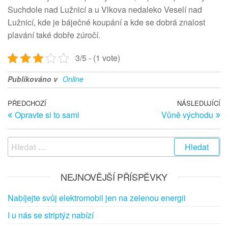
Suchdole nad Lužnicí a u Vlkova nedaleko Veselí nad
Lužnicí, kde je báječné koupání a kde se dobrá znalost
plavání také dobře zúročí.
3/5 - (1 vote)
Publikováno v
Online
Navigace pro příspěvek
Předchozí článek
PŘEDCHOZÍ
NÁSLEDUJÍCÍ
Ná
Opravte si to sami
Vůně východu
Vyhledávání
NEJNOVĚJŠÍ PŘÍSPĚVKY
Nabíjejte svůj elektromobil jen na zelenou energii
I u nás se striptýz nabízí