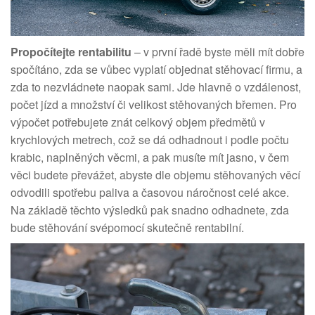
Propočítejte rentabilitu
– v první řadě byste měli mít dobře
spočítáno, zda se vůbec vyplatí objednat stěhovací firmu, a
zda to nezvládnete naopak sami. Jde hlavně o vzdálenost,
počet jízd a množství či velikost stěhovaných břemen. Pro
výpočet potřebujete znát celkový objem předmětů v
krychlových metrech, což se dá odhadnout i podle počtu
krabic, naplněných věcmi, a pak musíte mít jasno, v čem
věci budete převážet, abyste dle objemu stěhovaných věcí
odvodili spotřebu paliva a časovou náročnost celé akce.
Na základě těchto výsledků pak snadno odhadnete, zda
bude stěhování svépomocí skutečně rentabilní.