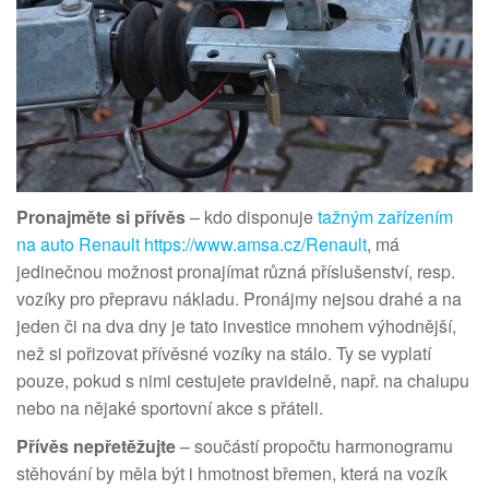
Pronajměte si přívěs
– kdo disponuje
tažným zařízením
na auto Renault https://www.amsa.cz/Renault
, má
jedinečnou možnost pronajímat různá příslušenství, resp.
vozíky pro přepravu nákladu. Pronájmy nejsou drahé a na
jeden či na dva dny je tato investice mnohem výhodnější,
než si pořizovat přívěsné vozíky na stálo. Ty se vyplatí
pouze, pokud s nimi cestujete pravidelně, např. na chalupu
nebo na nějaké sportovní akce s přáteli.
Přívěs nepřetěžujte
– součástí propočtu harmonogramu
stěhování by měla být i hmotnost břemen, která na vozík