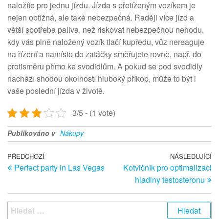
naložíte pro jednu jízdu. Jízda s přetíženým vozíkem je
nejen obtížná, ale také nebezpečná. Raději více jízd a
větší spotřeba paliva, než riskovat nebezpečnou nehodu,
kdy vás plně naložený vozík tlačí kupředu, vůz nereaguje
na řízení a namísto do zatáčky směřujete rovně, např. do
protisměru přímo ke svodidlům. A pokud se pod svodidly
nachází shodou okolností hluboký příkop, může to být i
vaše poslední jízda v životě.
3/5 - (1 vote)
Publikováno v
Nákupy
Navigace pro příspěvek
Předchozí článek
PŘEDCHOZÍ
NÁSLEDUJÍCÍ
Ná
Perfect party in Las Vegas
Kotvičník pro optimalizaci
hladiny testosteronu
Vyhledávání