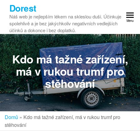
Dorest
Náš web je nejlepším lékem na skleslou duši. Účinkuje
Menu
spolehlivě a je bez jakýchkoliv negativních vedlejších
účinků a dokonce i bez doplatků.
Kdo má tažné zařízení,
má v rukou trumf pro
stěhování
Domů
»
Kdo má tažné zařízení, má v rukou trumf pro
stěhování