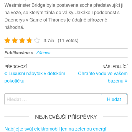
Westminster Bridge byla postavena socha představující ji
na voze, se kterým táhla do války. Jakákoli podobnost s
Daenerys v Game of Thrones je údajně přirozeně
náhodná.
3.7/5 - (11 votes)
Publikováno v
Zábava
Navigace pro příspěvek
Předchozí článek
PŘEDCHOZÍ
NÁSLEDUJÍCÍ
Ná
Luxusní nábytek v dětském
Chraňte vodu ve vašem
pokojíčku
bazénu
Vyhledávání
NEJNOVĚJŠÍ PŘÍSPĚVKY
Nabíjejte svůj elektromobil jen na zelenou energii